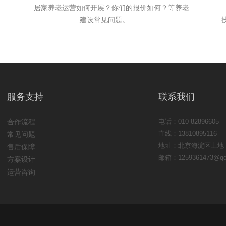
居家养老运营如何开展？你们的报价如何？等养老
建设常见问题。
服务支持
联系我们
合作流程
电话：010-82896605
直线：13810895116
常见问题
地址：北京海淀区上地
售后保障
邮箱：1259361473@qq
方案设计
运营咨询